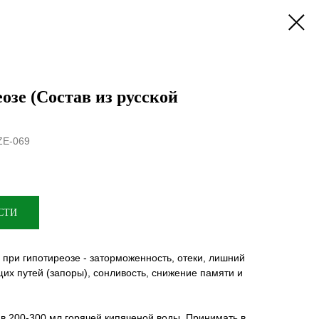
озе (Состав из русской
E-069
СТИ
при гипотиреозе - заторможенность, отеки, лишний
их путей (запоры), сонливость, снижение памяти и
ь в 200-300 мл горячей кипяченой воды. Принимать в