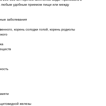
ед любым удобным приемом пищи или между
нные заболевания
твенного, корень солодки голой, корень родиолы
окого
ка
веществ
ность
памяти
 щитовидной железы