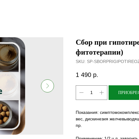
Сбор при гипотире
фитотерапии)
SKU:
SP-SBORPRIGIPOTIREOZ
1 490
р.
ПРИОБРЕ
Показания: симптомокомплекс 
вес, дискинезия желчевыводящ
пр.
Применение: 1/2 ч.л. заварит