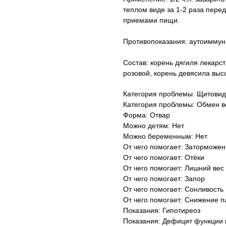
теплом виде за 1-2 раза пер
приемами пищи.
Противопоказания: аутоимму
Состав: корень дягиля лекарс
розовой, корень девясила выс
Категория проблемы: Щитовид
Категория проблемы: Обмен 
Форма: Отвар
Можно детям: Нет
Можно беременным: Нет
От чего помогает: Заторможен
От чего помогает: Отёки
От чего помогает: Лишний вес
От чего помогает: Запор
От чего помогает: Сонливость
От чего помогает: Снижение 
Показания: Гипотиреоз
Показания: Дефицит функции