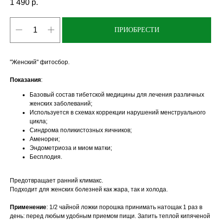
1 490
р.
ПРИОБРЕСТИ
"Женский" фитосбор.
Показания
:
Базовый состав тибетской медицины для лечения различных
женских заболеваний;
Используется в схемах коррекции нарушений менструального
цикла;
Синдрома поликистозных яичников;
Аменореи;
Эндометриоза и миом матки;
Бесплодия.
Предотвращает ранний климакс.
Подходит для женских болезней как жара, так и холода.
Применение
: 1/2 чайной ложки порошка принимать натощак 1 раз в
день: перед любым удобным приемом пищи. Запить теплой кипяченой