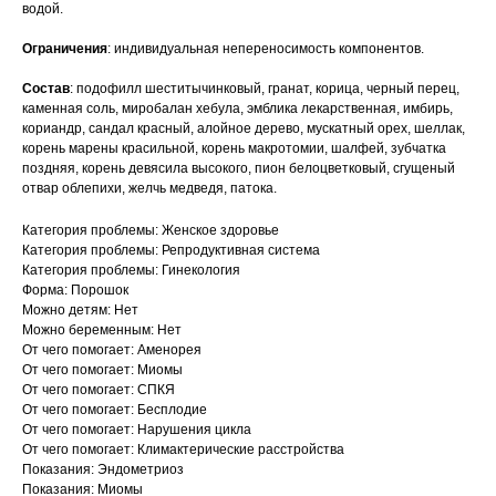
водой.
Ограничения
: индивидуальная непереносимость компонентов.
Состав
: подофилл шеститычинковый, гранат, корица, черный перец,
каменная соль, миробалан хебула, эмблика лекарственная, имбирь,
кориандр, сандал красный, алойное дерево, мускатный орех, шеллак,
корень марены красильной, корень макротомии, шалфей, зубчатка
поздняя, корень девясила высокого, пион белоцветковый, сгущеный
отвар облепихи, желчь медведя, патока.
Категория проблемы: Женское здоровье
Категория проблемы: Репродуктивная система
Категория проблемы: Гинекология
Форма: Порошок
Можно детям: Нет
Можно беременным: Нет
От чего помогает: Аменорея
От чего помогает: Миомы
От чего помогает: СПКЯ
От чего помогает: Бесплодие
От чего помогает: Нарушения цикла
От чего помогает: Климактерические расстройства
Показания: Эндометриоз
Показания: Миомы