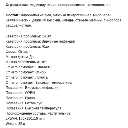
Ограничения
: индивидуальная непереносимость компонентов.
Состав
: миробалан хебула, эмблика лекарственная, миробалан
беллерический, девясил высокий, имбирь, стебель малины, тиноспора
сердцелистная.
Категория проблемы: ОРВИ
Категория проблемы: Вирусные инфекции
Категория проблемы: Жар
Форма: Отвар
Можно детям: Да
Можно беременным: Нет
От чего помогает: Слабость
От чего помогает: Озноб
От чего помогает: Ломота
От чего помогает: Высокая температура
Показания: Вирусные инфекции
Показания: ОРВИ
Показания: Грипп
Показания: Ротавирус
Показания: Высокая температура
Происхождение состава: Растительное
LxWxH: 150x150x10 mm
Weight: 25 g