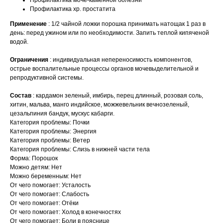
Профилактика моче-каменной болезни
Профилактика хр. простатита
Применение
: 1/2 чайной ложки порошка принимать натощак 1 раз в
день: перед ужином или по необходимости. Запить теплой кипяченой
водой.
Ограничения
: индивидуальная непереносимость компонентов,
острые воспалительные процессы органов мочевыделительной и
репродуктивной системы.
Состав
: кардамон зеленый, имбирь, перец длинный, розовая соль,
хитин, мальва, манго индийское, можжевельник вечнозеленый,
цезальпиния бандук, мускус кабарги.
Категория проблемы: Почки
Категория проблемы: Энергия
Категория проблемы: Ветер
Категория проблемы: Слизь в нижней части тела
Форма: Порошок
Можно детям: Нет
Можно беременным: Нет
От чего помогает: Усталость
От чего помогает: Слабость
От чего помогает: Отёки
От чего помогает: Холод в конечностях
От чего помогает: Боли в пояснице