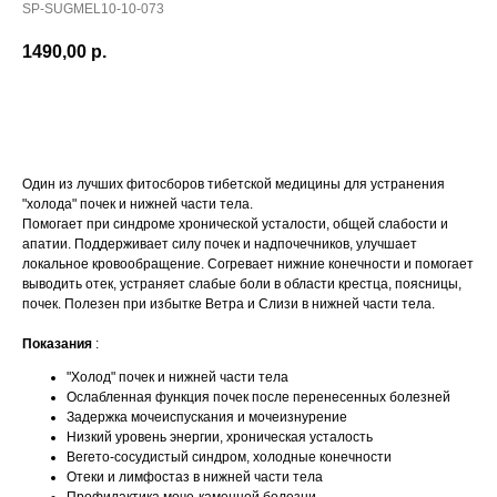
SP-SUGMEL10-10-073
1490,00
р.
ПРИОБРЕСТИ
Один из лучших фитосборов тибетской медицины для устранения
"холода" почек и нижней части тела.
Помогает при синдроме хронической усталости, общей слабости и
апатии. Поддерживает силу почек и надпочечников, улучшает
локальное кровообращение. Согревает нижние конечности и помогает
выводить отек, устраняет слабые боли в области крестца, поясницы,
почек. Полезен при избытке Ветра и Слизи в нижней части тела.
Показания
:
"Холод" почек и нижней части тела
Ослабленная функция почек после перенесенных болезней
Задержка мочеиспускания и мочеизнурение
Низкий уровень энергии, хроническая усталость
Вегето-сосудистый синдром, холодные конечности
Отеки и лимфостаз в нижней части тела