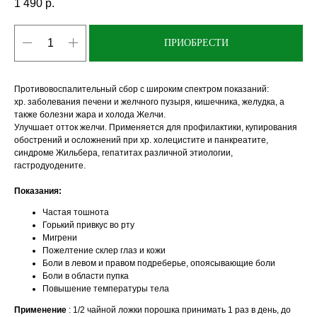
1 490
р.
ПРИОБРЕСТИ
Противовоспалительный сбор с широким спектром показаний:
хр. заболевания печени и желчного пузыря, кишечника, желудка, а
также болезни жара и холода Желчи.
Улучшает отток желчи. Применяется для профилактики, купирования
обострений и осложнений при хр. холецистите и панкреатите,
синдроме Жильбера, гепатитах различной этиологии,
гастродуодените.
Показания:
Частая тошнота
Горький привкус во рту
Мигрени
Пожелтение склер глаз и кожи
Боли в левом и правом подреберье, опоясывающие боли
Боли в области пупка
Повышение температуры тела
Применение
: 1/2 чайной ложки порошка принимать 1 раз в день, до