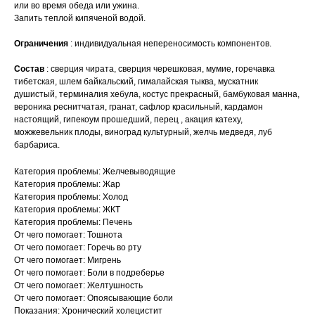
или во время обеда или ужина.
Запить теплой кипяченой водой.
Ограничения
: индивидуальная непереносимость компонентов.
Состав
: сверция чирата, сверция черешковая, мумие, горечавка
тибетская, шлем байкальский, гималайская тыква, мускатник
душистый, терминалия хебула, костус прекрасный, бамбуковая манна,
вероника реснитчатая, гранат, сафлор красильный, кардамон
настоящий, гипекоум прошедший, перец , акация катеху,
можжевельник плоды, виноград культурный, желчь медведя, луб
барбариса.
Категория проблемы: Желчевыводящие
Категория проблемы: Жар
Категория проблемы: Холод
Категория проблемы: ЖКТ
Категория проблемы: Печень
От чего помогает: Тошнота
От чего помогает: Горечь во рту
От чего помогает: Мигрень
От чего помогает: Боли в подреберье
От чего помогает: Желтушность
От чего помогает: Опоясывающие боли
Показания: Хронический холецистит