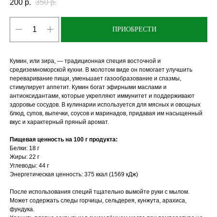
200
р.
350
р.
ПРИОБРЕСТИ
Кумин, или зира, — традиционная специя восточной и
средиземноморской кухни. В молотом виде он помогает улучшить
переваривание пищи, уменьшает газообразование и спазмы,
стимулирует аппетит. Кумин богат эфирными маслами и
антиоксидантами, которые укрепляют иммунитет и поддерживают
здоровье сосудов. В кулинарии используется для мясных и овощных
блюд, супов, выпечки, соусов и маринадов, придавая им насыщенный
вкус и характерный пряный аромат.
Пищевая ценность на 100 г продукта:
Белки: 18 г
Жиры: 22 г
Углеводы: 44 г
Энергетическая ценность: 375 ккал (1569 кДж)
После использования специй тщательно вымойте руки с мылом.
Может содержать следы горчицы, сельдерея, кунжута, арахиса,
фундука.