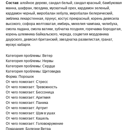
Состав
: алойное дерево, сандал белый, сандал красный, бамбуковая
манна, шафран, гвоздика, мускатный орех, кардамон зеленый,
кардамон черный, миробалан хебула, миробалан белерический,
эмблика лекарстенная, прунус, костус прекрасный, корень девясила
высокого, софора желтоватая, имбирь, михелия чампака, чилибуха,
смола ладана, смола ватики, зубчатка поздняя, горечавка бородатая,
корень шлемника байкальского, череда, соцветия мордовника
даурского, девясил британский, звездчатка развилистая, гранат,
мускус кабарги.
Категория проблемы: Ветер
Категория проблемы: Нервы
Категория проблемы: Сердце
Категория проблемы: Щитовидка
Форма: Порошок
От чего помогает: Стресс
От чего помогает: Тревожность
От чего помогает: Бессоница
От чего помогает: Аритмия
От чего помогает: Паника
От чего помогает: Артрит
От чего помогает: Шум в ушах
От чего помогает: Кашель
От чего помогает: Головокружение
Показания: Болезни Ветра