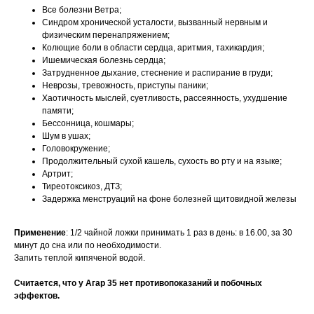
Все болезни Ветра;
Синдром хронической усталости, вызванный нервным и
физическим перенапряжением;
Колющие боли в области сердца, аритмия, тахикардия;
Ишемическая болезнь сердца;
Затрудненное дыхание, стеснение и распирание в груди;
Неврозы, тревожность, приступы паники;
Хаотичность мыслей, суетливость, рассеянность, ухудшение
памяти;
Бессонница, кошмары;
Шум в ушах;
Головокружение;
Продолжительный сухой кашель, сухость во рту и на языке;
Артрит;
Тиреотоксикоз, ДТЗ;
Задержка менструаций на фоне болезней щитовидной железы
Применение
: 1/2 чайной ложки принимать 1 раз в день: в 16.00, за 30
минут до сна или по необходимости.
Запить теплой кипяченой водой.
Считается, что у Агар 35 нет противопоказаний и побочных
эффектов.