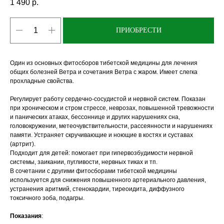
1 490
р.
ПРИОБРЕСТИ
Один из основных фитосборов тибетской медицины для лечения
общих болезней Ветра и сочетания Ветра с жаром. Имеет слегка
прохладные свойства.
Регулирует работу сердечно-сосудистой и нервной систем. Показан
при хроническом и стром стрессе, неврозах, повышенной тревожности
и панических атаках, бессоннице и других нарушениях сна,
головокружении, метеочувствительности, рассеянности и нарушениях
памяти. Устраняет скручивающие и ноющие в костях и суставах
(артрит).
Подходит для детей: помогает при гипервозбудимости нервной
системы, заикании, пугливости, нервных тиках и тп.
В сочетании с другими фитосборами тибетской медицины
используется для снижения повышенного артериального давления,
устранения аритмий, стенокардии, тиреоидита, диффузного
токсичного зоба, подагры.
Показания
: