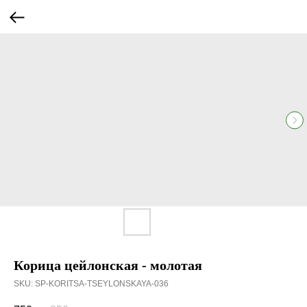
Корица цейлонская - молотая
SKU:
SP-KORITSA-TSEYLONSKAYA-036