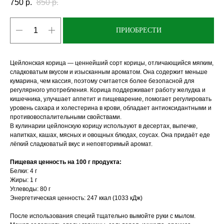
750
р.
850
р.
ПРИОБРЕСТИ
Цейлонская корица — ценнейший сорт корицы, отличающийся мягким,
сладковатым вкусом и изысканным ароматом. Она содержит меньше
кумарина, чем кассия, поэтому считается более безопасной для
регулярного употребления. Корица поддерживает работу желудка и
кишечника, улучшает аппетит и пищеварение, помогает регулировать
уровень сахара и холестерина в крови, обладает антиоксидантными и
противовоспалительными свойствами.
В кулинарии цейлонскую корицу используют в десертах, выпечке,
напитках, кашах, мясных и овощных блюдах, соусах. Она придаёт еде
лёгкий сладковатый вкус и неповторимый аромат.
Пищевая ценность на 100 г продукта:
Белки: 4 г
Жиры: 1 г
Углеводы: 80 г
Энергетическая ценность: 247 ккал (1033 кДж)
После использования специй тщательно вымойте руки с мылом.