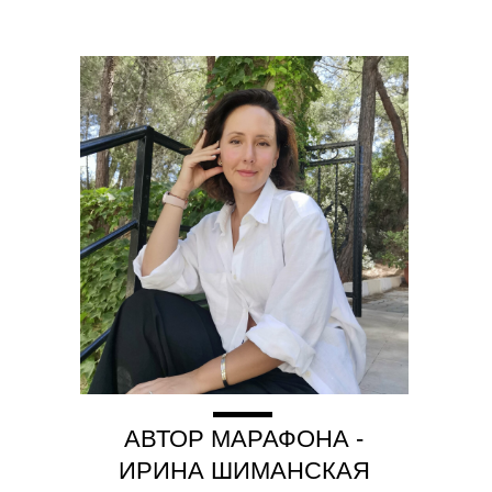
Юридическая информация
ИП Шиманская Ирина Владимировна
ОГРНИП 320784700135283
Специальный раздел сайта
ИНН 780514759572
Договор публичной оферты
Политика обработки данных
Положение об акциях
© 2025 HOLISTICA.
Все тексты на сайте оригинальные,
все права защищены.
АВТОР МАРАФОНА -
ИРИНА ШИМАНСКАЯ