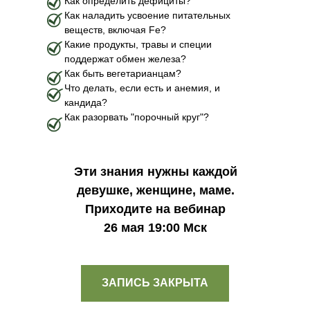
Как определить дефициты?
Как наладить усвоение питательных
веществ, включая Fe?
Какие продукты, травы и специи
поддержат обмен железа?
Как быть вегетарианцам?
Что делать, если есть и анемия, и
кандида?
Как разорвать "порочный круг"?
Эти знания нужны каждой
девушке, женщине, маме.
Приходите на вебинар
Меню
Соцсети
26 мая 19:00 Мск
О школе
ВКонтакте
Программы
Telegram
Магазин
Блог
ЗАПИСЬ ЗАКРЫТА
Контакты