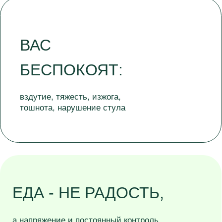
ПЛОХО
после "правильной" и
"здоровой" еды
У ВАС ЕСТЬ
ДИАГНОЗЫ ПО ЖКТ
но стандартное лечение плохо помогло