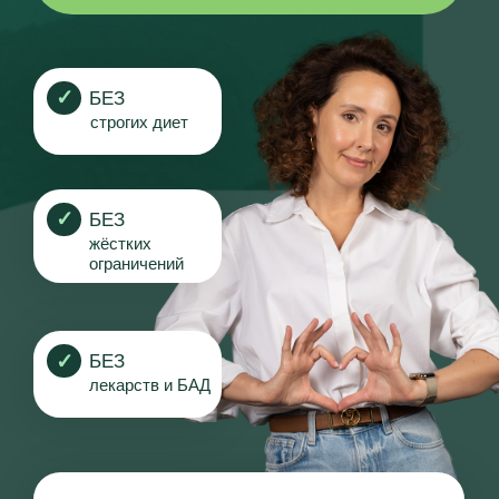
строгих диет
✓
БЕЗ
жёстких
ограничений
✓
БЕЗ
лекарств и БАД
И
РИНА ШИМАНСКАЯ
Клинический нутрициолог и врача
восточной медицины с 18-летним
опытом
18 лет в теме здорового питания и ЗОЖ
Системный подход к здоровью
Работа с причинами, а не симптомами