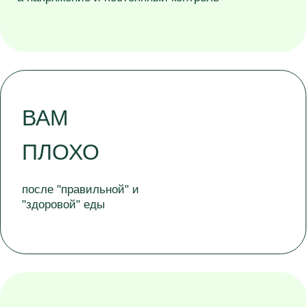
НЕТ ЛЁГКОСТИ И
КОМФОРТА
в животе, пища "стоит колом"
ДИЕТА,
исключение глютена/молочки/
сахара и БАДы не дали
устойчивого результата.
Определение
вашего
типа пищеварения