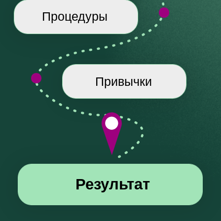
04
ПОДДЕРЖКА
Вы проходите программу
под чутким
вниманием профессиональных
нутрициологов
и коучей по здоровью и
получаете ответы на ваши вопросы.