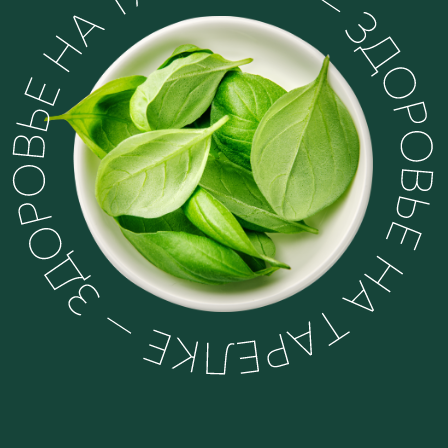
6
Лет в сфере ЗОЖ
16 000
Студентов
450 000+
Участников сообщества
30
Потока программ
Авторских рецептов в стиле
600 +
ЗОЖ-Мишлен
8 400 +
Отзывов