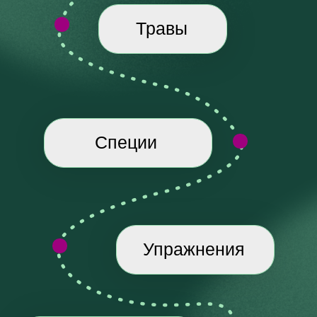
03
НАТУРАЛЬНО И БЕРЕЖНО
Никаких лекарств, капельниц, жёстких
ограничений и “чисток”.
Только
доступные меры: полноценное питание,
здоровый режим, простые травы и
специи, мягкие упражнения и домашние
процедуры.