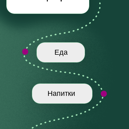
пищеварения.
02
МАКСИМУМ ПРАКТИКИ
Мы даем
систему пошаговых мер
на
каждый день для хорошего пищеварения.
4
ПРЕИМУЩЕСТВА
Бери, делай, получай результат.
ПРОГРАММЫ