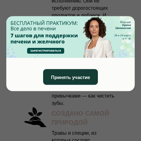
исполнению. Они не
требуют дорогостоящих
продуктов и добавок. И
вам не придется
становиться фанатом
ЗОЖ, чтобы поправить
иммунитет.
Сама система достаточно
универсальна, чтобы вы с
легкостью адаптировали ее
под ваш образ жизни и
Принять участие
сделали ее своими мелкими
повседневными
привычками — как чистить
зубы.
СОЗДАНО САМОЙ
ПРИРОДОЙ
Травы и специи, из
которых состоят