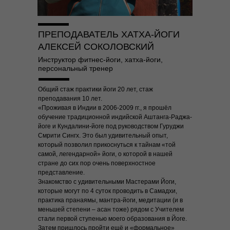
ПРЕПОДАВАТЕЛЬ ХАТХА-ЙОГИ
АЛЕКСЕЙ СОКОЛОВСКИЙ
Инструктор фитнес-йоги, хатха-йоги,
персональный тренер
Общий стаж практики йоги 20 лет, стаж
преподавания 10 лет.
«Проживая в Индии в 2006-2009 гг., я прошёл
обучение традиционной индийской Аштанга-Раджа-
йоге и Кундалини-йоге под руководством Гуруджи
Смрити Сингх. Это был удивительный опыт,
который позволил прикоснуться к тайнам «той
самой, легендарной» йоги, о которой в нашей
стране до сих пор очень поверхностное
представление.
Знакомство с удивительными Мастерами Йоги,
которые могут по 4 суток проводить в Самадхи,
практика пранаямы, мантра-йоги, медитации (и в
меньшей степени – асан тоже) рядом с Учителем
стали первой ступенью моего образования в Йоге.
Затем пришлось пройти ещё и «формальное»