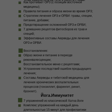
Точки иммунитета на теле и работа с ними.
Как протекает ОРЗ (с позиции восточной
медицины);
Правила питания и образа жизни во время ОРЗ;
Стратегии лечения ОРЗ и ОРВИ: травы, специи,
питание, добавки;
Предотвращение осложнений ОРЗ и ОРВИ;
7 домашних рецептов фитосборов из трав и
специй;
Эффективные составы Аюрведы для лечения
ОРЗ и ОРВИ.
Восстановление:
Образ жизни и питание в периоде
реконвалесценции;
Восстановительное меню с рецептами;
Устранение последствий ошибок предыдущего
лечения;
КАК ВАМ ДЕТОКС, КОГДА НА
Составы Аюрведы и тибетской медицины для
лечения хронических воспалительных
ЗАВТРАК У ВАС —
процессов (тонзиллит, фарингит, ринит,
ПРЯНАЯ БЛИЖНЕВОСТОЧНАЯ
бронхит).
Йога.Иммунитет
ШАКШУКА, НА ОБЕД
7 упражнений из классической Хатха йоги
ТРАДИЦИОННЫЙ ИНДИЙСКИЙ
Комплекс упражнений на каждый день
длительностью 15 минут для профилактики
ДАЛ С ОВОЩАМИ, А НА УЖИН