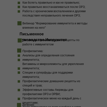
Как болеть правильно и как не правильно;
Как правильно восстанавливаться после ОРЗ;
Работа с хроническим воспалением и другими
последствия неправильного лечения ОРЗ;
Вебинар "Формирование иммунитета и методы
влияния на него"
Письменное
руководство.Иммунитет
Письменные рекомендации и рецепты по
работе с иммунитетом
Профилактика:
Анализы для определения состояния
иммунитета;
Витамины и микроэлементы для укрепления
иммунитета;
Специи и суперфуды для поддержки
иммунитета;
Профилактические домашние рецепты из
специй и трав;
Эффективные составы Аюрведы для
профилактики ОРЗ и ОРВИ;
Профилактическое меню на каждый день с
рецептами;
Лечение: