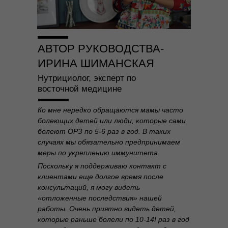
Юридическая информация
ИП Шиманская Ирина Владимировна
АВТОР РУКОВОДСТВА-
ОГРНИП 320784700135283
ИРИНА ШИМАНСКАЯ
Специальный раздел сайта
ИНН 780514759572
Нутрициолог, эксперт по
Договор публичной оферты
восточной медицине
Политика обработки данных
Положение об акциях
Ко мне нередко обращаются мамы часто
болеющих детей или люди, которые сами
болеют ОРЗ по 5-6 раз в год. В таких
© 2026 HOLISTICA.
случаях мы обязательно предпринимаем
Все тексты на сайте оригинальные,
меры по укреплению иммунитета.
все права защищены.
Поскольку я поддерживаю контакт с
клиентами еще долгое время после
консультаций, я могу видеть
«отложенные последствия» нашей
работы. Очень приятно видеть детей,
которые раньше болели по 10-14! раз в год