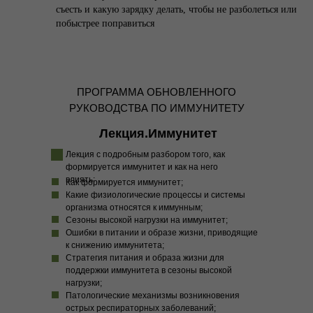
съесть и какую зарядку делать, чтобы не разболеться или
побыстрее поправиться
ПРОГРАММА ОБНОВЛЕННОГО
РУКОВОДСТВА ПО ИММУНИТЕТУ
Лекция.Иммунитет
Лекция с подробным разбором того, как
формируется иммунитет и как на него
влиять:
Как формируется иммунитет;
Какие физиологические процессы и системы
организма относятся к иммунным;
Сезоны высокой нагрузки на иммунитет;
Ошибки в питании и образе жизни, приводящие
к снижению иммунитета;
Стратегия питания и образа жизни для
поддержки иммунитета в сезоны высокой
нагрузки;
Патологические механизмы возникновения
острых респираторных заболеваний;